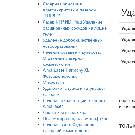
Лазерная эпиляция
Уд
александритовым лазером
"TRIPLE"
Лазер KTP ND : Yag Удаление
расширенных сосудов на лице и
Удале
теле
Удале
Удаление доброкачественных
новообразований
Удал
Лечение розацеа и купероза.
Отделение лазерной
Удален
косметологии
Alma Laser Harmony XL
Фотоомоложение
Микротоки
Удаление татуажа и татуировок
лазером
Новейш
Лечение пигментации, линейка
перекры
Alma laser
и зелен
Чистка и массаж лица
Эфф
Плазмотерапия, плазмолифтинг
толь
Лечение акне. Отделение
лазерной косметологии