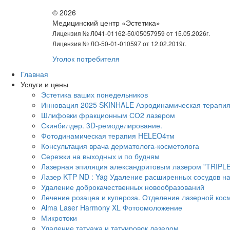
© 2026
Медицинский центр «Эстетика»
Лицензия № Л041-01162-50/05057959 от 15.05.2026г.
Лицензия № ЛО-50-01-010597 от 12.02.2019г.
Уголок потребителя
Главная
Услуги и цены
Эстетика ваших понедельников
Инновация 2025 SKINHALE Аэродинамическая терапи
Шлифовки фракционным СО2 лазером
Скинбилдер. 3D-ремоделирование.
Фотодинамическая терапия HELEO4тм
Консультация врача дерматолога-косметолога
Сережки на выходных и по будням
Лазерная эпиляция александритовым лазером "TRIPLE
Лазер KTP ND : Yag Удаление расширенных сосудов на
Удаление доброкачественных новообразований
Лечение розацеа и купероза. Отделение лазерной кос
Alma Laser Harmony XL Фотоомоложение
Микротоки
Удаление татуажа и татуировок лазером