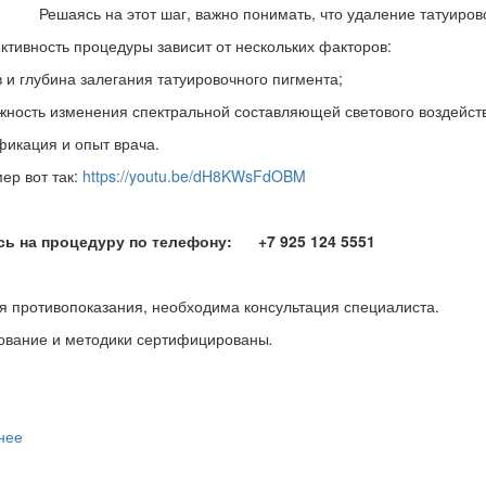
Решаясь на этот шаг, важно понимать, что удаление татуиров
вность процедуры зависит от нескольких факторов:
в и глубина залегания татуировочного пигмента;
жность изменения спектральной составляющей светового воздейст
фикация и опыт врача.
р вот так:
https://youtu.be/dH8KWsFdOBM
 на процедуру по телефону: +7 925 124 5551
 противопоказания, необходима консультация специалиста.
ование и методики сертифицированы
.
нее