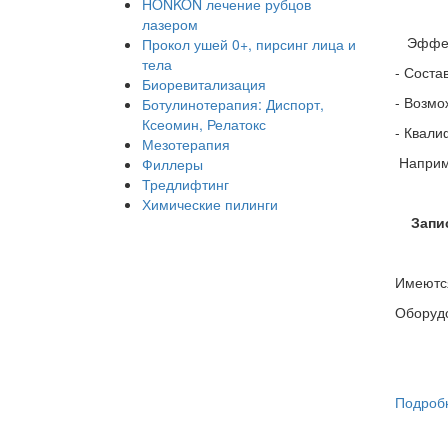
HONKON лечение рубцов
лазером
Эффекти
Прокол ушей 0+, пирсинг лица и
тела
- Соста
Биоревитализация
- Возмо
Ботулинотерапия: Диспорт,
Ксеомин, Релатокс
- Квали
Мезотерапия
Наприме
Филлеры
Тредлифтинг
Химические пилинги
Запись
Имеются
Оборуд
Подроб