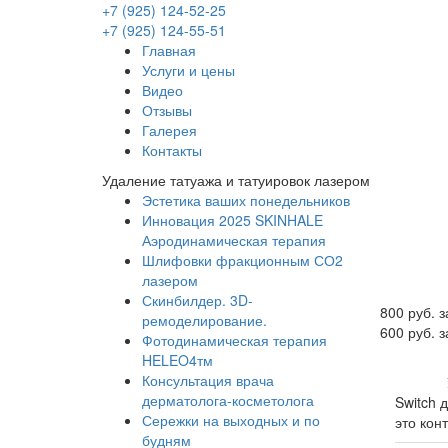
+7 (925) 124-52-25
+7 (925) 124-55-51
Главная
Услуги и цены
Видео
Отзывы
Галерея
Контакты
Удаление татуажа и татуировок лазером
Эстетика ваших понедельников
Инновация 2025 SKINHALE
Аэродинамическая терапия
Шлифовки фракционным СО2
лазером
Скинбилдер. 3D-
800 руб. з
ремоделирование.
600 руб. з
Фотодинамическая терапия
HELEO4тм
Консультация врача
Уникал
дерматолога-косметолога
Switch 
Сережки на выходных и по
это кон
будням